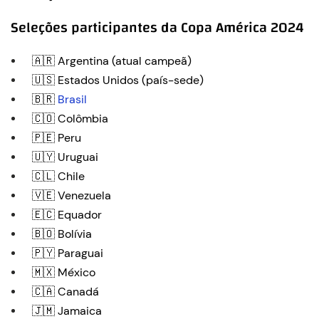
Seleções participantes da Copa América 2024
🇦🇷 Argentina (atual campeã)
🇺🇸 Estados Unidos (país-sede)
🇧🇷
Brasil
🇨🇴 Colômbia
🇵🇪 Peru
🇺🇾 Uruguai
🇨🇱 Chile
🇻🇪 Venezuela
🇪🇨 Equador
🇧🇴 Bolívia
🇵🇾 Paraguai
🇲🇽 México
🇨🇦 Canadá
🇯🇲 Jamaica