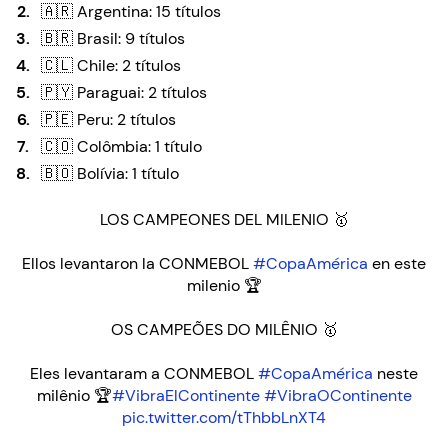
🇦🇷 Argentina: 15 títulos
🇧🇷 Brasil: 9 títulos
🇨🇱 Chile: 2 títulos
🇵🇾 Paraguai: 2 títulos
🇵🇪 Peru: 2 títulos
🇨🇴 Colômbia: 1 título
🇧🇴 Bolívia: 1 título
LOS CAMPEONES DEL MILENIO 🥇
Ellos levantaron la CONMEBOL
#CopaAmérica
en este
milenio 🏆
OS CAMPEÕES DO MILÊNIO 🥇
Eles levantaram a CONMEBOL
#CopaAmérica
neste
milênio 🏆
#VibraElContinente
#VibraOContinente
pic.twitter.com/tThbbLnXT4