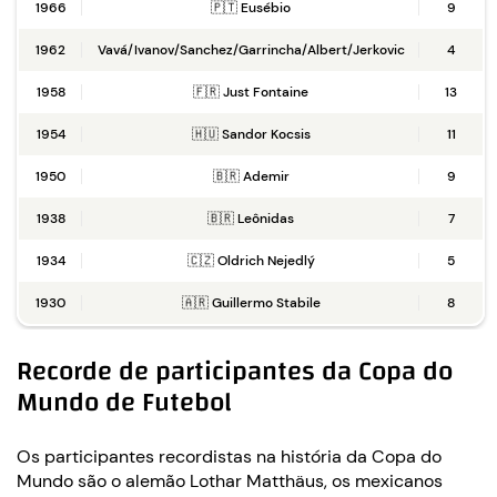
1966
🇵🇹 Eusébio
9
1962
Vavá/Ivanov/Sanchez/Garrincha/Albert/Jerkovic
4
1958
🇫🇷 Just Fontaine
13
1954
🇭🇺 Sandor Kocsis
11
1950
🇧🇷 Ademir
9
1938
🇧🇷 Leônidas
7
1934
🇨🇿 Oldrich Nejedlý
5
1930
🇦🇷 Guillermo Stabile
8
Recorde de participantes da Copa do
Mundo de Futebol
Os participantes recordistas na história da Copa do
Mundo são o alemão Lothar Matthäus, os mexicanos