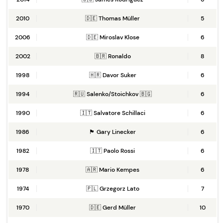
2010
🇩🇪 Thomas Müller
5
2006
🇩🇪 Miroslav Klose
6
2002
🇧🇷 Ronaldo
8
1998
🇭🇷 Davor Suker
6
1994
🇷🇺 Salenko/Stoichkov 🇧🇬
6
1990
🇮🇹 Salvatore Schillaci
6
1986
🏴󠁧󠁢󠁥󠁮󠁧󠁿 Gary Linecker
6
1982
🇮🇹 Paolo Rossi
6
1978
🇦🇷 Mario Kempes
6
1974
🇵🇱 Grzegorz Lato
7
1970
🇩🇪 Gerd Müller
10