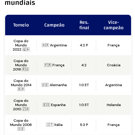
mundiais
Res.
Vice-
Torneio
Campeão
final
campeão
Copa do
Mundo
🇦🇷 Argentina
4:2 P
França
2022 🇶🇦
Copa do
Mundo
🇫🇷 França
4:2
Croácia
2018 🇷🇺
Copa do
Mundo 2014
🇩🇪 Alemanha
1:0 ET
Argentina
🇧🇷
Copa do
Mundo
🇪🇸 Espanha
1:0 ET
Holanda
2010 🇿🇦
Copa do
Mundo 2006
🇮🇹 Itália
5:3 P
França
🇩🇪