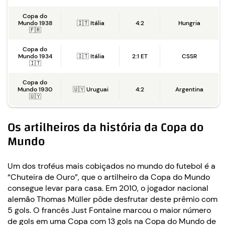
Copa do
Mundo 1938
🇮🇹 Itália
4:2
Hungria
🇫🇷
Copa do
Mundo 1934
🇮🇹 Itália
2:1 ET
CSSR
🇮🇹
Copa do
Mundo 1930
🇺🇾 Uruguai
4:2
Argentina
🇺🇾
Os artilheiros da história da Copa do
Mundo
Um dos troféus mais cobiçados no mundo do futebol é a
“Chuteira de Ouro”, que o artilheiro da Copa do Mundo
consegue levar para casa. Em 2010, o jogador nacional
alemão Thomas Müller pôde desfrutar deste prêmio com
5 gols. O francês Just Fontaine marcou o maior número
de gols em uma Copa com 13 gols na Copa do Mundo de