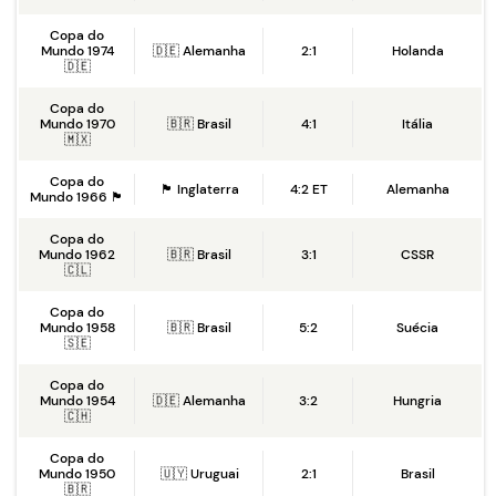
Copa do
Mundo 1974
🇩🇪 Alemanha
2:1
Holanda
🇩🇪
Copa do
Mundo 1970
🇧🇷 Brasil
4:1
Itália
🇲🇽
Copa do
🏴󠁧󠁢󠁥󠁮󠁧󠁿 Inglaterra
4:2 ET
Alemanha
Mundo 1966 🏴󠁧󠁢󠁥󠁮󠁧󠁿
Copa do
Mundo 1962
🇧🇷 Brasil
3:1
CSSR
🇨🇱
Copa do
Mundo 1958
🇧🇷 Brasil
5:2
Suécia
🇸🇪
Copa do
Mundo 1954
🇩🇪 Alemanha
3:2
Hungria
🇨🇭
Copa do
Mundo 1950
🇺🇾 Uruguai
2:1
Brasil
🇧🇷