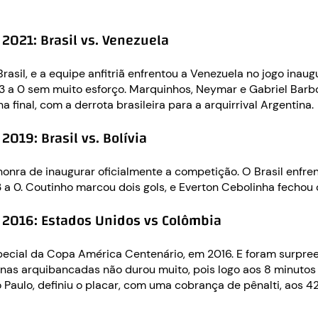
2021: Brasil vs. Venezuela
rasil, e a equipe anfitriã enfrentou a Venezuela no jogo inau
 a 0 sem muito esforço. Marquinhos, Neymar e Gabriel Barbos
a final, com a derrota brasileira para a arquirrival Argentina.
019: Brasil vs. Bolívia
onra de inaugurar oficialmente a competição. O Brasil enfren
a 0. Coutinho marcou dois gols, e Everton Cebolinha fechou o 
 2016: Estados Unidos vs Colômbia
cial da Copa América Centenário, em 2016. E foram surpreend
nas arquibancadas não durou muito, pois logo aos 8 minutos 
aulo, definiu o placar, com uma cobrança de pênalti, aos 42 