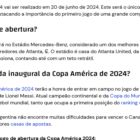
vai ser realizado em 20 de junho de 2024. Este será o único 
estacando a importância do primeiro jogo de uma grande com
e abertura?
erá no Estádio Mercedes-Benz, considerado um dos melhores
rredores de Atlanta, ₢. O estádio é casa do Atlanta United, da
iona, contando até com um teto retrátil.
ida inaugural da Copa América de 2024?
mérica de 2024
terão a honra de entrar em campo no jogo de a
de Lionel Messi. Atual campeão continental e da
Copa do Mun
tebol mundial, tanto que ocupa a primeira posição do
ranking 
rgentina não encontre muitas dificuldades para vencer o Cana
hores
casas de apostas
.
 jogo de abertura da Copa América 2024: