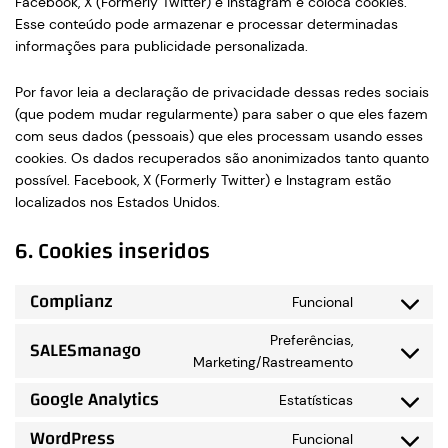
Facebook, X (Formerly Twitter) e Instagram e coloca cookies.
Esse conteúdo pode armazenar e processar determinadas
informações para publicidade personalizada.
Por favor leia a declaração de privacidade dessas redes sociais
(que podem mudar regularmente) para saber o que eles fazem
com seus dados (pessoais) que eles processam usando esses
cookies. Os dados recuperados são anonimizados tanto quanto
possível. Facebook, X (Formerly Twitter) e Instagram estão
localizados nos Estados Unidos.
6. Cookies inseridos
Complianz
Funcional
Consent
to
service
Preferências,
SALESmanago
complianz
Consent
Marketing/Rastreamento
to
service
Google Analytics
salesmanag
Estatísticas
Consent
to
WordPress
service
Funcional
Consent