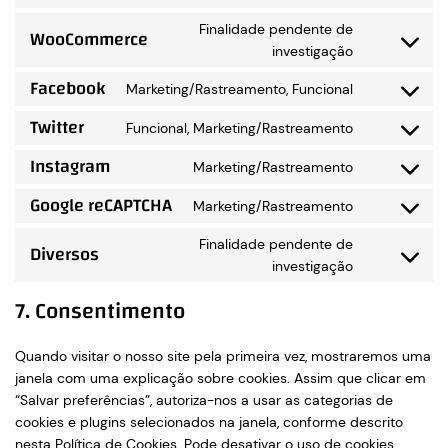
google-
to
analytics
service
Finalidade pendente de
WooCommerce
wordpress
Consent
investigação
to
service
Facebook
woocommer
Marketing/Rastreamento, Funcional
Consent
to
Twitter
service
Funcional, Marketing/Rastreamento
Consent
facebook
to
Instagram
service
Marketing/Rastreamento
Consent
twitter
to
Google reCAPTCHA
service
Marketing/Rastreamento
Consent
instagram
to
service
Finalidade pendente de
Diversos
google-
Consent
investigação
recaptcha
to
service
7. Consentimento
diversos
Quando visitar o nosso site pela primeira vez, mostraremos uma
janela com uma explicação sobre cookies. Assim que clicar em
“Salvar preferências”, autoriza-nos a usar as categorias de
cookies e plugins selecionados na janela, conforme descrito
nesta Política de Cookies. Pode desativar o uso de cookies