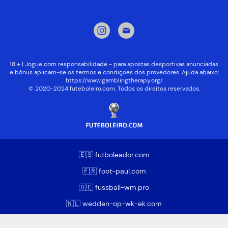
18 + | Jogue com responsabilidade - para apostas desportivas anunciadas
e bônus aplicam-se os termos e condições dos provedores. Ajuda abaixo:
https://www.gamblingtherapy.org/
© 2020-2024 futeboleiro.com. Todos os direitos reservados.
🇪🇸 futboleador.com
🇫🇷 foot-paul.com
🇩🇪 fussball-wm.pro
🇳🇱 wedden-op-wk-ek.com