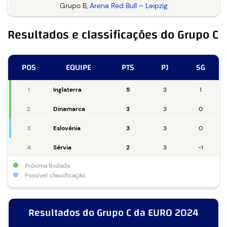
Grupo B,
Arena Red Bull – Leipzig
Resultados e classificações do Grupo C
POS
EQUIPE
PTS
PJ
SG
1
Inglaterra
5
3
1
2
Dinamarca
3
3
0
3
Eslovênia
3
3
0
4
Sérvia
2
3
-1
Próxima Rodada
Possível classificação
Resultados do Grupo C da EURO 2024