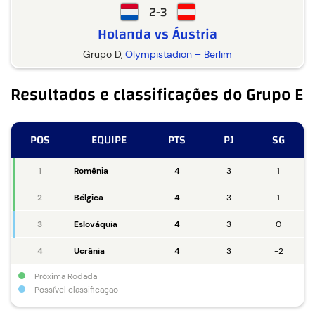
2-3
Holanda vs Áustria
Grupo D,
Olympistadion – Berlim
Resultados e classificações do Grupo E
POS
EQUIPE
PTS
PJ
SG
1
Romênia
4
3
1
2
Bélgica
4
3
1
3
Eslováquia
4
3
0
4
Ucrânia
4
3
-2
Próxima Rodada
Possível classificação