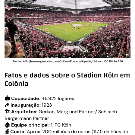
Stadion Köln (Reinenergiestadion) em Colônia (Fonte: Wikipedia, Ubiorum, CC BY-SA 4.0)
Fatos e dados sobre o Stadion Köln em
Colônia
🏟️ Capacidade:
46.922 lugares
🎉 Inauguração:
1923
🏗️ Arquitetos:
Gerkan, Marg und Partner/ Schlaich
Bergermann Partner
🏠 Equipe principal:
1. FC Köln
💰 Custo:
Aprox. 200 milhões de euros (117,5 milhões de