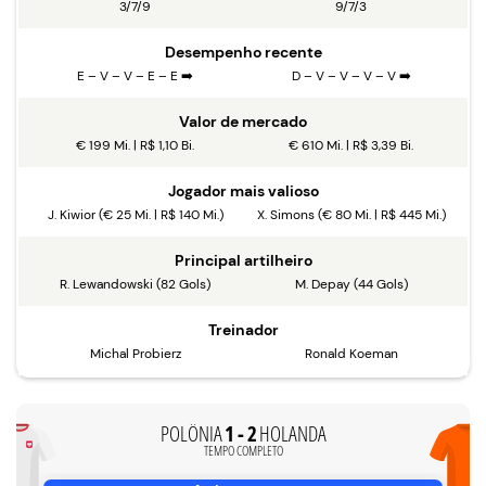
3/7/9
9/7/3
Desempenho recente
E – V – V – E – E ➡️
D – V – V – V – V ➡️
Valor de mercado
€ 199 Mi. | R$ 1,10 Bi.
€ 610 Mi. | R$ 3,39 Bi.
Jogador mais valioso
J. Kiwior (€ 25 Mi. | R$ 140 Mi.)
X. Simons (€ 80 Mi. | R$ 445 Mi.)
Principal artilheiro
R. Lewandowski (82 Gols)
M. Depay (44 Gols)
Treinador
Michal Probierz
Ronald Koeman