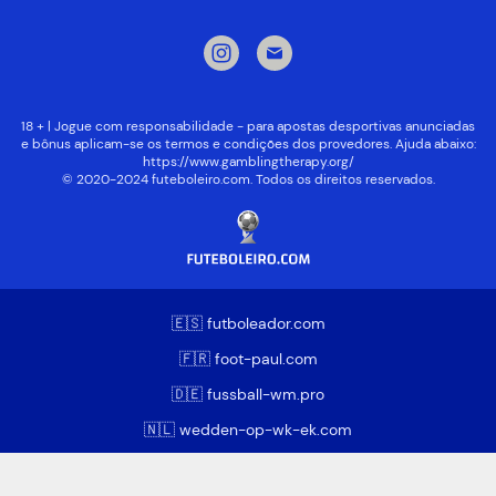
18 + | Jogue com responsabilidade - para apostas desportivas anunciadas
e bônus aplicam-se os termos e condições dos provedores. Ajuda abaixo:
https://www.gamblingtherapy.org/
© 2020-2024 futeboleiro.com. Todos os direitos reservados.
🇪🇸 futboleador.com
🇫🇷 foot-paul.com
🇩🇪 fussball-wm.pro
🇳🇱 wedden-op-wk-ek.com