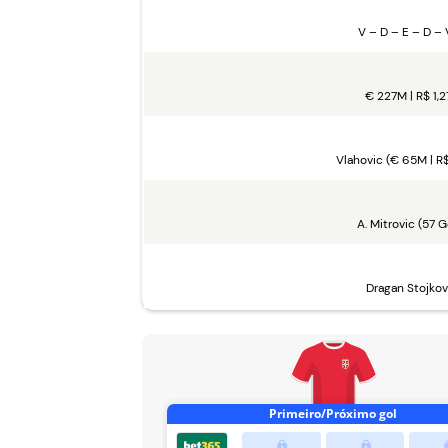
V – D – E – D – 
€ 227M | R$ 1,2
Vlahovic (€ 65M | R
A. Mitrovic (57 G
Dragan Stojkov