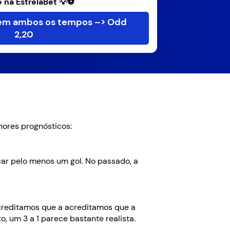
 na EstrelaBet 💡⚽
 em ambos os tempos –> Odd
2,20
hores prognósticos:
car pelo menos um gol. No passado, a
 acreditamos que a acreditamos que a
o, um 3 a 1 parece bastante realista.