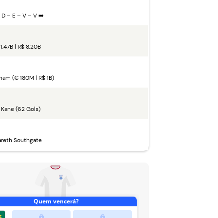
 D – E – V – V ➡️
1,47B | R$ 8,20B
ham (€ 180M | R$ 1B)
. Kane (62 Gols)
reth Southgate