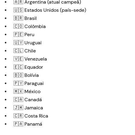
🇦🇷 Argentina (atual campeã)
🇺🇸 Estados Unidos (país-sede)
🇧🇷 Brasil
🇨🇴 Colômbia
🇵🇪 Peru
🇺🇾 Uruguai
🇨🇱 Chile
🇻🇪 Venezuela
🇪🇨 Equador
🇧🇴 Bolívia
🇵🇾 Paraguai
🇲🇽 México
🇨🇦 Canadá
🇯🇲 Jamaica
🇨🇷 Costa Rica
🇵🇦 Panamá