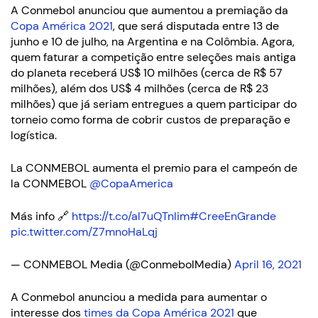
A Conmebol anunciou que aumentou a premiação da
Copa América 2021
, que será disputada entre 13 de
junho e 10 de julho, na Argentina e na Colômbia. Agora,
quem faturar a competição entre seleções mais antiga
do planeta receberá US$ 10 milhões (cerca de R$ 57
milhões), além dos US$ 4 milhões (cerca de R$ 23
milhões) que já seriam entregues a quem participar do
torneio como forma de cobrir custos de preparação e
logística.
La CONMEBOL aumenta el premio para el campeón de
la CONMEBOL
@CopaAmerica
Más info 🔗
https://t.co/al7uQTnlim
#CreeEnGrande
pic.twitter.com/Z7mnoHaLqj
— CONMEBOL Media (@ConmebolMedia)
April 16, 2021
A Conmebol anunciou a medida para aumentar o
interesse dos
times da Copa América 2021
que