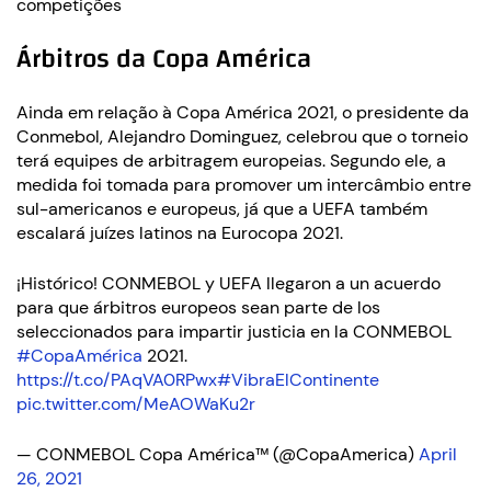
competições
Árbitros da Copa América
Ainda em relação à Copa América 2021, o presidente da
Conmebol, Alejandro Dominguez, celebrou que o torneio
terá equipes de arbitragem europeias. Segundo ele, a
medida foi tomada para promover um intercâmbio entre
sul-americanos e europeus, já que a UEFA também
escalará juízes latinos na Eurocopa 2021.
¡Histórico! CONMEBOL y UEFA llegaron a un acuerdo
para que árbitros europeos sean parte de los
seleccionados para impartir justicia en la CONMEBOL
#CopaAmérica
2021.
https://t.co/PAqVA0RPwx
#VibraElContinente
pic.twitter.com/MeAOWaKu2r
— CONMEBOL Copa América™️ (@CopaAmerica)
April
26, 2021