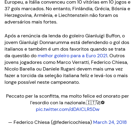
Europeu, a Itália convenceu com 10 vitórias em 10 jogos e
37 gols marcados. No entanto, Finlândia, Grécia, Bósnia e
Herzegovina, Armênia, e Liechtenstein não foram os
adversários mais fortes.
Após a renúncia da lenda do goleiro Gianluigi Buffon, o
jovem Gianluigi Donnarumma está defendendo o gol dos
italianos e também é um dos favoritos quando se trata
da questão do
melhor goleiro para a Euro 2021
. Outros
jovens jogadores como Marco Verratti, Federico Chiesa,
Nicolo Barella ou Daniele Rugani devem mais uma vez
fazer a torcida da seleção italiana feliz e levá-los o mais
longe possível neste campeonato.
Peccato per la sconfitta, ma molto felice ed onorato per
l’esordio con la nazionale.🇮🇹🚀⚽️
pic.twitter.com/dDAICLR5Dw
— Federico Chiesa (@federicochiesa)
March 24, 2018