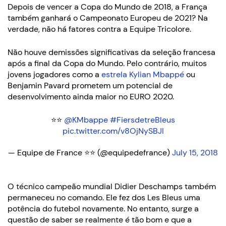
Depois de vencer a Copa do Mundo de 2018, a França
também ganhará o Campeonato Europeu de 2021? Na
verdade, não há fatores contra a Equipe Tricolore.
Não houve demissões significativas da seleção francesa
após a final da Copa do Mundo. Pelo contrário, muitos
jovens jogadores como a
estrela Kylian Mbappé
ou
Benjamin Pavard prometem um potencial de
desenvolvimento ainda maior no EURO 2020.
⭐️⭐️
@KMbappe
#FiersdetreBleus
pic.twitter.com/v8OjNySBJI
— Equipe de France ⭐⭐ (@equipedefrance)
July 15, 2018
O técnico campeão mundial Didier Deschamps também
permaneceu no comando. Ele fez dos Les Bleus uma
potência do futebol novamente. No entanto, surge a
questão de saber se realmente é tão bom e que a