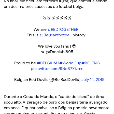
No final, ele ficou em terceiro lugar, que continua sendo
um dos maiores sucessos do futebol belga.
🥉🥉🥉🥉🥉🥉🥉
We are
#REDTOGETHER
!
This is
@Belgianfootball
history !
We love you fans ! 😍
👊 @Fanclub1895
Proud to be
#BELGIUM
!
#WorldCup
#BELENG
pic.twitter.com/9NoB7Xlzmn
— Belgian Red Devils (@BelRedDevils)
July 14, 2018
Durante a Copa do Mundo, o “canto do cisne” do time
soou alto. A geração de ouro dos belgas teria avançado
em anos. É questionável se a Bélgica poderia novamente
desempenhar um papel tão bom quanto a Rússia.