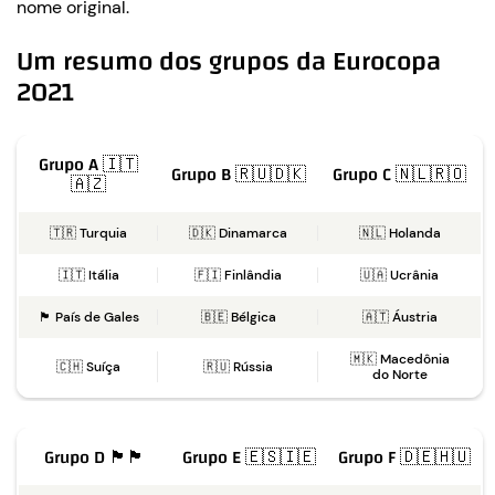
nome original.
Um resumo dos grupos da Eurocopa
2021
Grupo A 🇮🇹
Grupo B 🇷🇺🇩🇰
Grupo C 🇳🇱🇷🇴
🇦🇿
🇹🇷 Turquia
🇩🇰 Dinamarca
🇳🇱 Holanda
🇮🇹 Itália
🇫🇮 Finlândia
🇺🇦 Ucrânia
🏴󠁧󠁢󠁷󠁬󠁳󠁿 País de Gales
🇧🇪 Bélgica
🇦🇹 Áustria
🇲🇰 Macedônia
🇨🇭 Suíça
🇷🇺 Rússia
do Norte
Grupo D 🏴󠁧󠁢󠁥󠁮󠁧󠁿🏴󠁧󠁢󠁳󠁣󠁴󠁿
Grupo E 🇪🇸🇮🇪
Grupo F 🇩🇪🇭🇺