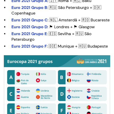
Euro 2021 Grupo A
: 🇮🇹 Roma + 🇦🇿 Baku
Euro 2021 Grupo B
: 🇷🇺 São Petersburgo + 🇩🇰
Copenhague
Euro 2021 Grupo C
: 🇳🇱 Amsterdã + 🇷🇴 Bucareste
Euro 2021 Grupo D
: 🏴󠁧󠁢󠁥󠁮󠁧󠁿 Londres + 🏴󠁧󠁢󠁳󠁣󠁴󠁿 Glasgow
Euro 2021 Grupo E
: 🇪🇸 Sevilha + 🇷🇺 São
Petersburgo
Euro 2021 Grupo F
: 🇩🇪 Munique + 🇭🇺 Budapeste