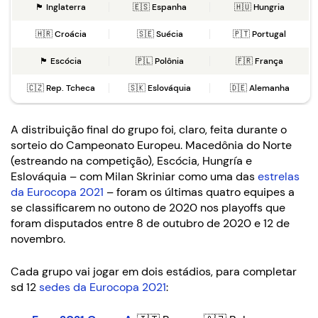
🏴󠁧󠁢󠁥󠁮󠁧󠁿 Inglaterra
🇪🇸 Espanha
🇭🇺 Hungria
🇭🇷 Croácia
🇸🇪 Suécia
🇵🇹 Portugal
🏴󠁧󠁢󠁳󠁣󠁴󠁿 Escócia
🇵🇱 Polônia
🇫🇷 França
🇨🇿 Rep. Tcheca
🇸🇰 Eslováquia
🇩🇪 Alemanha
A distribuição final do grupo foi, claro, feita durante o
sorteio do Campeonato Europeu. Macedônia do Norte
(estreando na competição), Escócia, Hungría e
Eslováquia – com Milan Skriniar como uma das
estrelas
da Eurocopa 2021
– foram os últimas quatro equipes a
se classificarem no outono de 2020 nos playoffs que
foram disputados entre 8 de outubro de 2020 e 12 de
novembro.
Cada grupo vai jogar em dois estádios, para completar
sd 12
sedes da Eurocopa 2021
: