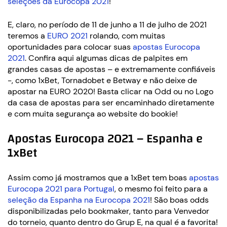
seleções da Eurocopa 2021
!
E, claro, no período de 11 de junho a 11 de julho de 2021
teremos a
EURO 2021
rolando, com muitas
oportunidades para colocar suas
apostas Eurocopa
2021
. Confira aqui algumas dicas de palpites em
grandes casas de apostas – e extremamente confiáveis
-, como 1xBet, Tornadobet e Betway e não deixe de
apostar na EURO 2020! Basta clicar na Odd ou no Logo
da casa de apostas para ser encaminhado diretamente
e com muita segurança ao website do bookie!
Apostas Eurocopa 2021 – Espanha e
1xBet
Assim como já mostramos que a 1xBet tem boas
apostas
Eurocopa 2021 para Portugal
, o mesmo foi feito para a
seleção da Espanha na Eurocopa 2021
! São boas odds
disponibilizadas pelo bookmaker, tanto para Venvedor
do torneio, quanto dentro do Grup E, na qual é a favorita!