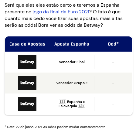
Será que eles eles estão certo e teremos a Espanha
presente no
jogo da final da Euro 2021
? O fato é que
quanto mais cedo você fizer suas apostas, mais altas
serão as odds! Bora ver as odds da Betway?
Casa de Apostas
Aposta Espanha
Odd*
Vencedor Final
–
Vencedor Grupo E
–
🇪🇸 Espanha x
–
Eslováquia 🇸🇰
* Data: 22 de junho 2021. As odds podem mudar constantemente.