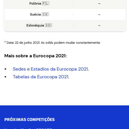
Polônia 🇵🇱
–
Suécia 🇸🇪
–
Eslováquia 🇸🇰
–
* Data: 22 de junho 2021. As odds podem mudar constantemente.
Mais sobre a Eurocopa 2021:
Sedes e Estadios da Eurocopa 2021
.
Tabelas da Eurocopa 2021
.
PRÓXIMAS COMPETIÇÕES