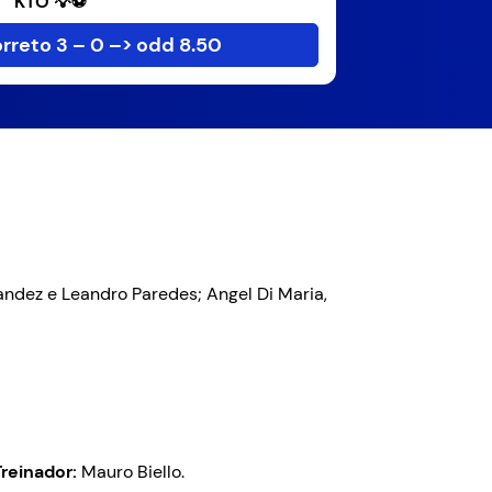
KTO 💡⚽
rreto 3 – 0 –> odd 8.50
nandez e Leandro Paredes; Angel Di Maria,
Treinador:
Mauro Biello.