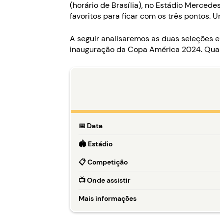
(horário de Brasília), no Estádio Mercede
favoritos para ficar com os três pontos. 
A seguir analisaremos as duas seleções 
inauguração da Copa América 2024. Qual 
📅
Data
🏟️
Estádio
📋
Competição
📺
Onde assistir
Mais informações