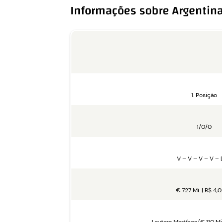
Informações sobre Argentin
1. Posição
1/0/0
V – V – V – V – 
€ 727 Mi. | R$ 4,0