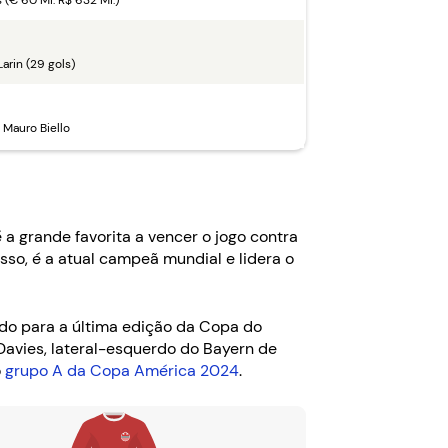
s (€ 60 Mi. R$ 632 Mi.)
Larin (29 gols)
Mauro Biello
a grande favorita a vencer o jogo contra
so, é a atual campeã mundial e lidera o
ado para a última edição da Copa do
avies, lateral-esquerdo do Bayern de
o
grupo A da Copa América 2024
.