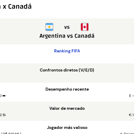
a x Canadá
vs
Argentina
vs
Canadá
Ranking FIFA
Confrontos diretos (V/E/D)
Desempenho recente
D ➡️
E 
Valor de mercado
2 Bi.
€ 1
Jogador más valioso