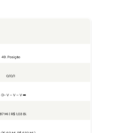
49. Posição
0/0/1
– D- V – V – V ➡️
87 Mi | R$ 1,03 Bi.