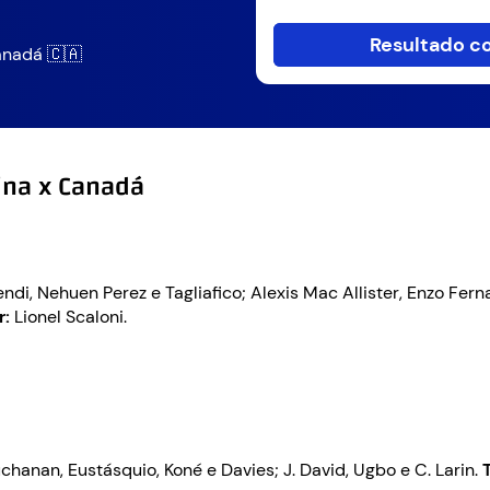
Resultado co
anadá 🇨🇦
ina x Canadá
di, Nehuen Perez e Tagliafico; Alexis Mac Allister, Enzo Fer
r:
Lionel Scaloni.
hanan, Eustásquio, Koné e Davies; J. David, Ugbo e C. Larin.