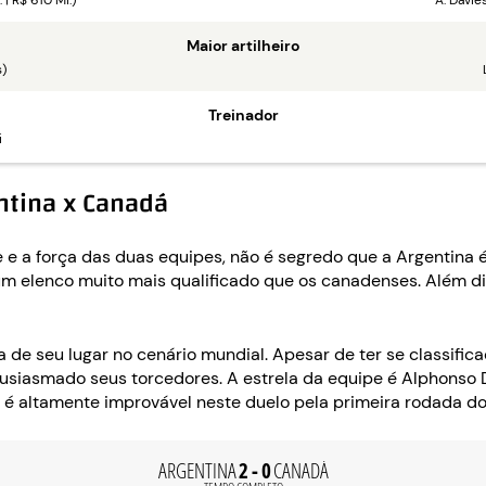
 | R$ 610 Mi.)
A. Davie
Maior artilheiro
s)
Treinador
i
ntina x Canadá
a força das duas equipes, não é segredo que a Argentina é 
m elenco muito mais qualificado que os canadenses. Além dis
 de seu lugar no cenário mundial. Apesar de ter se classific
siasmado seus torcedores. A estrela da equipe é Alphonso D
e é altamente improvável neste duelo pela primeira rodada d