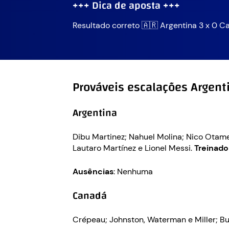
+++ Dica de aposta +++
Resultado correto 🇦🇷 Argentina 3 x 0 C
Prováveis escalações Argent
Argentina
Dibu Martinez; Nahuel Molina; Nico Otamen
Lautaro Martínez e Lionel Messi.
Treinado
Ausências
: Nenhuma
Canadá
Crépeau; Johnston, Waterman e Miller; Buc