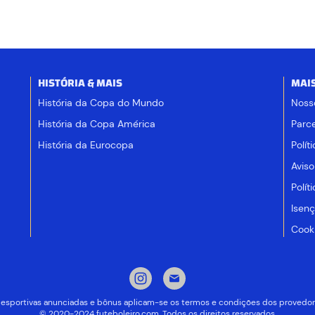
HISTÓRIA & MAIS
MAI
História da Copa do Mundo
Noss
História da Copa América
Parce
História da Eurocopa
Polít
Aviso
Polít
Isen
Cooki
 desportivas anunciadas e bônus aplicam-se os termos e condições dos provedor
© 2020-2024 futeboleiro.com. Todos os direitos reservados.