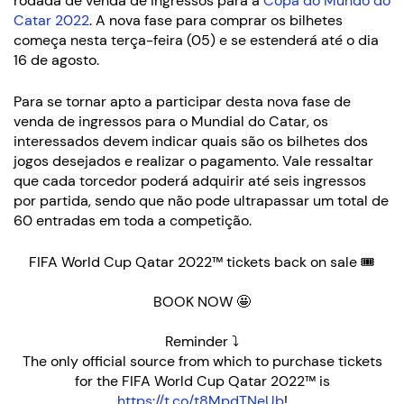
rodada de venda de ingressos para a
Copa do Mundo do
Catar 2022
. A nova fase para comprar os bilhetes
começa nesta terça-feira (05) e se estenderá até o dia
16 de agosto.
Para se tornar apto a participar desta nova fase de
venda de ingressos para o Mundial do Catar, os
interessados devem indicar quais são os bilhetes dos
jogos desejados e realizar o pagamento. Vale ressaltar
que cada torcedor poderá adquirir até seis ingressos
por partida, sendo que não pode ultrapassar um total de
60 entradas em toda a competição.
FIFA World Cup Qatar 2022™ tickets back on sale 🎟
BOOK NOW 🤩
Reminder ⤵️
The only official source from which to purchase tickets
for the FIFA World Cup Qatar 2022™ is
https://t.co/t8MpdTNeUb
!