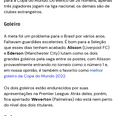
para a Copa do Mundo. Do elenco de 26 homens, apenas
três jogadores jogam na liga nacional, os demais são de
clubes extrangeiros.
Goleiro
A meta foi um problema para o Brasil por vários anos.
Faltavam guardiães excelentes. É bom para a Seleção
que esses dias tenham acabado.
Alisson
(Liverpool FC)
e
Ederson
(Manchester City) lutam como os dois
grandes goleiros pela vaga entre os postes, com Alisson
provavelmente entrando no torneio como o número 1 e,
em nossa opinião, é também o favorito como
melhor
goleiro da Copa do Mundo 2022
.
Os dois goleiros estão endurecidos por suas
apresentações na Premier League. Atrás deles, porém,
fica apertado:
Weverton
(Palmeiras) não está nem perto
do nível dos dois titulares.