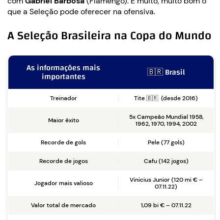
com
Gabriel Barbosa
(Flamengo). É muito, muito bom o
que a Seleção pode oferecer na ofensiva.
A Seleção Brasileira na Copa do Mundo
As informações mais
🇧🇷 Brasil
importantes
Treinador
Tite 🇧🇷 (desde 2016)
5x Campeão Mundial 1958,
Maior êxito
1962, 1970, 1994, 2002
Recorde de gols
Pele (77 gols)
Recorde de jogos
Cafu (142 jogos)
Vinicius Junior (120 mi € –
Jogador mais valioso
07.11.22)
Valor total de mercado
1,09 bi € – 07.11.22