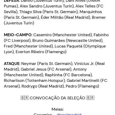
DEFESA
: Danilo (Juventus Turin), Dani Alves (UNAM
Pumas), Alex Sandro (Juventus Turin), Alex Telles (FC
Sevilla), Thiago Silva (Paris St. Germain), Marquinhos
(Paris St. Germain), Éder Militão (Real Madrid), Bremer
(Juventus Turin)
MEIO-CAMPO
: Casemiro (Manchester United), Fabinho
(FC Liverpool), Bruno Guimarães (Newcastle United),
Fred (Manchester United), Lucas Paquetá (Olympique
Lyon), Everton Ribeiro (Flamengo)
ATAQUE
: Neymar (Paris St. Germain), Vinícius Jr. (Real
Madrid), Gabriel Jesus (FC Arsenal), Antony
(Manchester United), Raphinha (FC Barcelona),
Richarlison (Tottenham Hotspur), Gabriel Martinelli (FC
Arsenal), Rodrygo (Real Madrid), Pedro (Flamengo)
🇧🇷 CONVOCAÇÃO DA SELEÇÃO 🇧🇷
Meias:
Casemiro –
@realmadrid