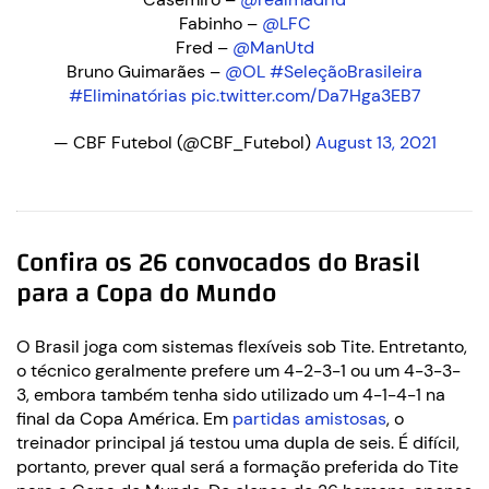
Fabinho –
@LFC
Fred –
@ManUtd
Bruno Guimarães –
@OL
#SeleçãoBrasileira
#Eliminatórias
pic.twitter.com/Da7Hga3EB7
— CBF Futebol (@CBF_Futebol)
August 13, 2021
Confira os 26 convocados do Brasil
para a Copa do Mundo
O Brasil joga com sistemas flexíveis sob Tite. Entretanto,
o técnico geralmente prefere um 4-2-3-1 ou um 4-3-3-
3, embora também tenha sido utilizado um 4-1-4-1 na
final da Copa América. Em
partidas amistosas
, o
treinador principal já testou uma dupla de seis. É difícil,
portanto, prever qual será a formação preferida do Tite