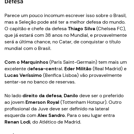
Defesa
Parece um pouco incomum escrever isso sobre o Brasil,
mas a Seleção pode até ter a melhor defesa do mundo.
O capitão e chefe da defesa
Thiago Silva
(Chelsea FC),
que já estará com 38 anos no Mundial, e provavelmente
será a última chance, no Catar, de conquistar o título
mundial com o Brasil.
Com o Marquinhos
(Paris Saint-Germain) tem mais um
excelente d
efesa-cent
ral.
Eder Militão
(Real Madrid) e
Lucas Veríssimo
(Benfica Lisboa) vão provavelmente
sentar-se no banco de reservas.
No lado
direito da defesa
,
Danilo
deve ser o preferido
ao jovem
Emerson Royal
(Tottenham Hotspur). Outro
profissional da Juve deve ser definido na lateral
esquerda com
Alex Sandro
. Para o seu lugar entra
Renan Lodi
, do Atlético de Madrid.