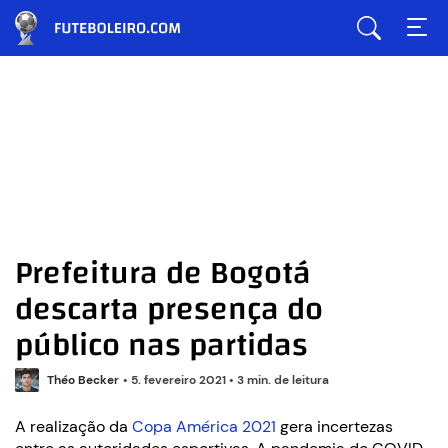
Prefeitura de Bogotá
descarta presença do
público nas partidas
Théo Becker
•
5. fevereiro 2021
•
3 min. de leitura
A realização da
Copa América 2021
gera incertezas