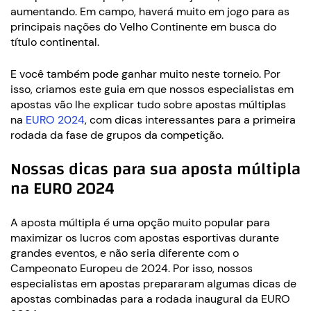
aumentando. Em campo, haverá muito em jogo para as
principais nações do Velho Continente em busca do
título continental.
E você também pode ganhar muito neste torneio. Por
isso, criamos este guia em que nossos especialistas em
apostas vão lhe explicar tudo sobre apostas múltiplas
na
EURO 2024
, com dicas interessantes para a primeira
rodada da fase de grupos da competição.
Nossas dicas para sua aposta múltipla
na EURO 2024
A aposta múltipla é uma opção muito popular para
maximizar os lucros com apostas esportivas durante
grandes eventos, e não seria diferente com o
Campeonato Europeu de 2024. Por isso, nossos
especialistas em apostas prepararam algumas dicas de
apostas combinadas para a rodada inaugural da EURO