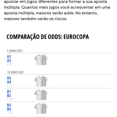
apostar em jogos diferentes para formar a sua aposta
múltipla. Quantos mais jogos você acrescentar em uma
aposta múltipla, maiores serão adds. No entanto,
maiores também serão os riscos.