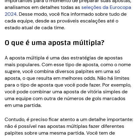
importantes para o momento de preparar suas apostas,
analisamos em detalhes todas as
seleções da Eurocopa
2024
. Desse modo, você fica informado sobre tudo de
cada equipe, desde as prováveis escalações até o
estado atual de cada time.
O que é uma aposta múltipla?
A aposta múltipla é uma das estratégias de apostas
mais populares. Com esse tipo de aposta, como o nome
sugere, você combina diversos palpites em uma só
aposta, o que resulta em melhores odds. Não há limites
para o tipo de aposta que você pode fazer. Por exemplo,
você pode combinar uma aposta de vitória simples de
uma equipe com outra de números de gols marcados
em uma partida.
Contudo, é preciso ficar atento a um detalhe importante:
não é possível nas apostas múltiplas fazer diferentes
palpites sobre uma mesma partida. Você tem de