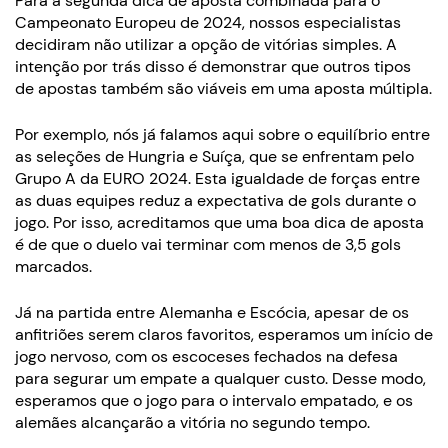
Para a segunda dica de aposta combinada para o
Campeonato Europeu de 2024, nossos especialistas
decidiram não utilizar a opção de vitórias simples. A
intenção por trás disso é demonstrar que outros tipos
de apostas também são viáveis em uma aposta múltipla.
Por exemplo, nós já falamos aqui sobre o equilíbrio entre
as seleções de Hungria e Suíça, que se enfrentam pelo
Grupo A da EURO 2024. Esta igualdade de forças entre
as duas equipes reduz a expectativa de gols durante o
jogo. Por isso, acreditamos que uma boa dica de aposta
é de que o duelo vai terminar com menos de 3,5 gols
marcados.
Já na partida entre Alemanha e Escócia, apesar de os
anfitriões serem claros favoritos, esperamos um início de
jogo nervoso, com os escoceses fechados na defesa
para segurar um empate a qualquer custo. Desse modo,
esperamos que o jogo para o intervalo empatado, e os
alemães alcançarão a vitória no segundo tempo.