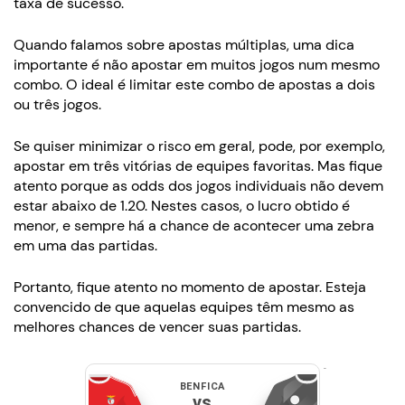
taxa de sucesso.
Quando falamos sobre apostas múltiplas, uma dica
importante é não apostar em muitos jogos num mesmo
combo. O ideal é limitar este combo de apostas a dois
ou três jogos.
Se quiser minimizar o risco em geral, pode, por exemplo,
apostar em três vitórias de equipes favoritas. Mas fique
atento porque as odds dos jogos individuais não devem
estar abaixo de 1.20. Nestes casos, o lucro obtido é
menor, e sempre há a chance de acontecer uma zebra
em uma das partidas.
Portanto, fique atento no momento de apostar. Esteja
convencido de que aquelas equipes têm mesmo as
melhores chances de vencer suas partidas.