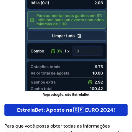
Reprodução: site EstrelaBet
EstrelaBet: Aposte na 🇩🇪 EURO 2024!
Para que você possa obter todas as informações