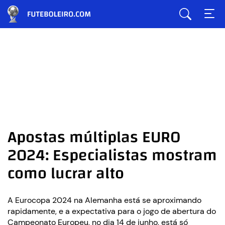
Apostas múltiplas EURO
2024: Especialistas mostram
como lucrar alto
A Eurocopa 2024 na Alemanha está se aproximando
rapidamente, e a expectativa para o jogo de abertura do
Campeonato Europeu, no dia 14 de junho, está só