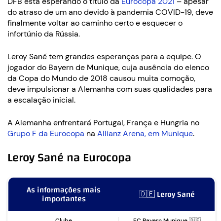
DFB está esperando o título da
Eurocopa 2021
– apesar
do atraso de um ano devido à pandemia COVID-19, deve
finalmente voltar ao caminho certo e esquecer o
infortúnio da Rússia.
Leroy Sané tem grandes esperanças para a equipe. O
jogador do Bayern de Munique, cuja ausência do elenco
da Copa do Mundo de 2018 causou muita comoção,
deve impulsionar a Alemanha com suas qualidades para
a escalação inicial.
A Alemanha enfrentará Portugal, França e Hungria no
Grupo F da Eurocopa
na
Allianz Arena, em Munique
.
Leroy Sané na Eurocopa
As informações mais
🇩🇪 Leroy Sané
importantes
Clube
FC Bayern Munique 🇩🇪