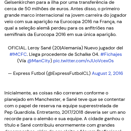
Gelsenkirchen para a ilha por uma transferência de
cerca de 50 milhões de euros. Antes disso, o primeiro
grande marco internacional na jovem carreira do jogador
veio com sua aparição na Eurocopa 2016 na França, na
qual a seleção alemã perdeu para os anfitriões nas
semifinais da Eurocopa 2016 em sua única aparição.
OFICIAL. Leroy Sané (20|Alemania) Nuevo jugador del
#MCFC
. Llega procedente de Schalke 04.
#Fichajes
(Vía
@ManCity
)
pic.twitter.com/nJUoVcex0s
— Express Futbol (@ExpressFutbolCL)
August 2, 2016
Inicialmente, as coisas não correram conforme o
planejado em Manchester, e Sané teve que se contentar
com o papel de reserva na equipe superestrelada de
Pep Guardiola. Entretanto, 2017/2018 deveria ser um ano
recorde para o alemão e sua equipe. A cidade ganhou o
título e Sané contribuiu enormemente com grandes