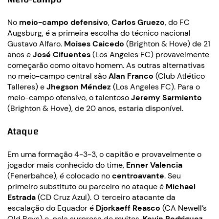
No
meio-campo defensivo
,
Carlos Gruezo
, do FC
Augsburg, é a primeira escolha do técnico nacional
Gustavo Alfaro.
Moises Caicedo
(Brighton & Hove) de 21
anos e
José Cifuentes
(Los Angeles FC) provavelmente
começarão como oitavo homem. As outras alternativas
no meio-campo central são
Alan Franco
(Club Atlético
Talleres) e
Jhegson Méndez
(Los Angeles FC). Para o
meio-campo ofensivo, o talentoso
Jeremy Sarmiento
(Brighton & Hove), de 20 anos, estaria disponível.
Ataque
Em uma formação 4-3-3, o capitão e provavelmente o
jogador mais conhecido do time,
Enner Valencia
(Fenerbahce), é colocado no
centroavante
. Seu
primeiro substituto ou parceiro no ataque é
Michael
Estrada
(CD Cruz Azul). O terceiro atacante da
escalação do Equador é
Djorkaeff Reasco
(CA Newell’s
Old Boys) e, pela surpresa de muitos,
Kevin Rodriguez