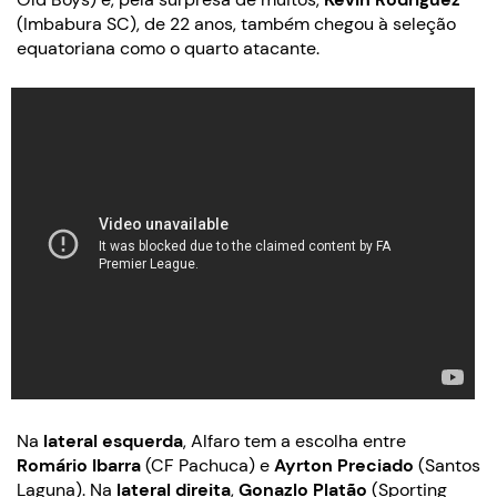
(Imbabura SC), de 22 anos, também chegou à seleção
equatoriana como o quarto atacante.
Na
lateral esquerda
, Alfaro tem a escolha entre
Romário Ibarra
(CF Pachuca) e
Ayrton Preciado
(Santos
Laguna). Na
lateral direita
,
Gonazlo Platão
(Sporting