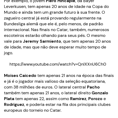
Por exemplo, o jovem
Piero Hincapie
, da Bayer
Leverkusen, tem apenas 20 anos de idade na Copa do
Mundo e ainda tem um grande futuro à sua frente. O
zagueiro central já está provando regularmente na
Bundesliga alemã que ele é, pelo menos, de padrão
internacional. Nas finais no Catar, também, numerosos
escoteiros estarão olhando para seus pés. O mesmo
vale para
Jeremy Sarmiento
, que tem apenas 20 anos
de idade, mas que não deve esperar muito tempo de
jogo.
https://www.youtube.com/watch?v=QnIXXnU6Ch0
Moises Caicedo
tem apenas 21 anos na época das finais
e já é o jogador mais valioso da seleção equatoriana,
com 38 milhões de euros. O lateral central
Pacho
também tem apenas 21 anos, o lateral direito
Gonzalo
Plata
tem apenas 22, assim como
Ramirez
,
Porozo
e
Rodriguez
, e poderia estar na fila dos principais clubes
europeus do torneio no Catar.