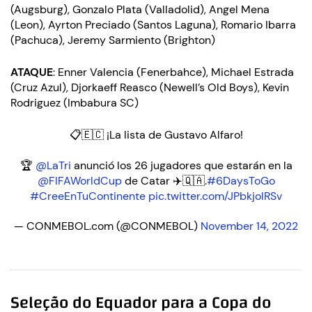
(Augsburg), Gonzalo Plata (Valladolid), Angel Mena
(Leon), Ayrton Preciado (Santos Laguna), Romario Ibarra
(Pachuca), Jeremy Sarmiento (Brighton)
ATAQUE
: Enner Valencia (Fenerbahce), Michael Estrada
(Cruz Azul), Djorkaeff Reasco (Newell’s Old Boys), Kevin
Rodriguez (Imbabura SC)
📋🇪🇨 ¡La lista de Gustavo Alfaro!
🏆
@LaTri
anunció los 26 jugadores que estarán en la
@FIFAWorldCup
de Catar ✈️🇶🇦.
#6DaysToGo
#CreeEnTuContinente
pic.twitter.com/JPbkjolRSv
— CONMEBOL.com (@CONMEBOL)
November 14, 2022
Seleção do Equador para a Copa do