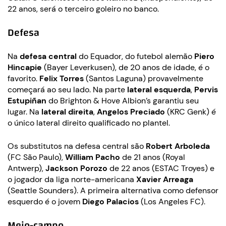
22 anos, será o terceiro goleiro no banco.
Defesa
Na
defesa central
do Equador, do futebol alemão
Piero
Hincapie
(Bayer Leverkusen), de 20 anos de idade, é o
favorito.
Felix Torres
(Santos Laguna) provavelmente
começará ao seu lado. Na parte
lateral esquerda
,
Pervis
Estupiñan
do Brighton & Hove Albion’s garantiu seu
lugar. Na
lateral direita
,
Angelos Preciado
(KRC Genk) é
o único lateral direito qualificado no plantel.
Os substitutos na defesa central são
Robert Arboleda
(FC São Paulo),
William Pacho
de 21 anos (Royal
Antwerp),
Jackson Porozo
de 22 anos (ESTAC Troyes) e
o jogador da liga norte-americana
Xavier Arreaga
(Seattle Sounders). A primeira alternativa como defensor
esquerdo é o jovem
Diego Palacios
(Los Angeles FC).
Meio-campo