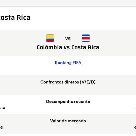
osta Rica
vs
Colômbia
vs
Costa Rica
Ranking FIFA
Confrontos diretos (V/E/D)
Desempenho recente
V ➡️
E 
Valor de mercado
5B