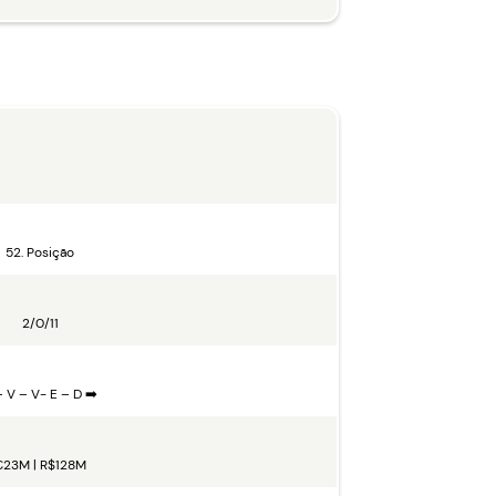
52. Posição
2/0/11
– V – V- E – D ➡️
€23M | R$128M