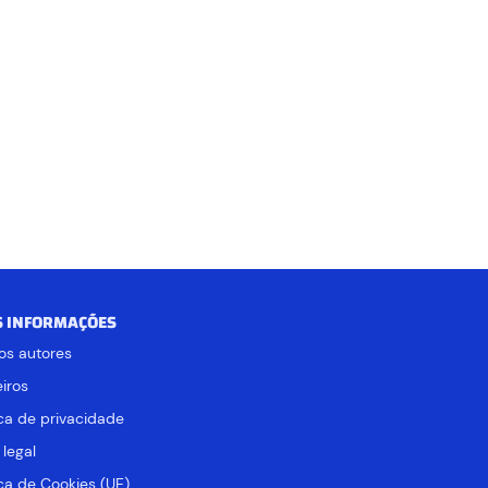
S INFORMAÇÕES
os autores
iros
ica de privacidade
 legal
ica de Cookies (UE)