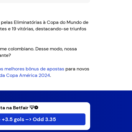
, pelas Eliminatórias à Copa do Mundo de
es e 19 vitórias, destacando-se triunfos
 time colombiano. Desse modo, nossa
ante?
dos melhores bônus de apostas
para novos
lo da Copa América 2024
.
ta na Betfair 💡⚽
 +3.5 gols –> Odd 3.35