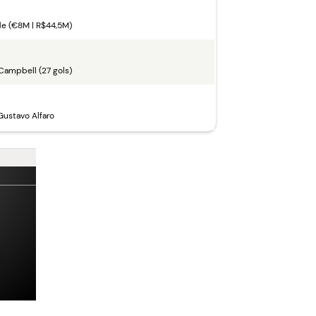
e (€8M | R$44,5M)
Campbell (27 gols)
Gustavo Alfaro