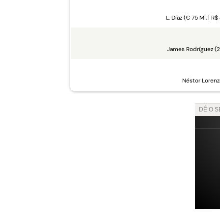
L. Díaz (€ 75 Mi. | R$ 
James Rodríguez (2
Néstor Lorenz