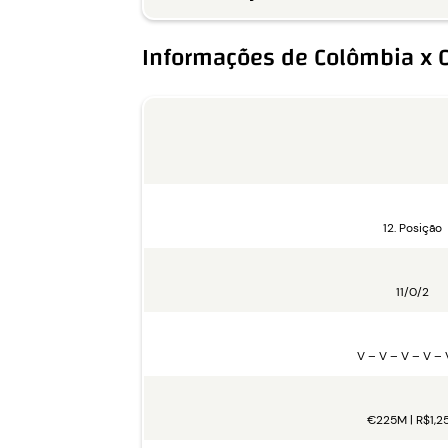
Informações de Colômbia x C
12. Posição
11/0/2
V – V – V – V – 
€225M | R$1,2