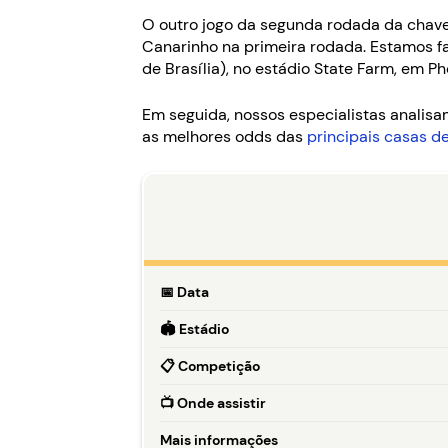
O outro jogo da segunda rodada da chav
Canarinho na primeira rodada. Estamos fa
de Brasília), no estádio State Farm, em Ph
Em seguida, nossos especialistas anali
as melhores odds das
principais casas d
📅
Data
🏟️
Estádio
📋
Competição
📺
Onde assistir
Mais informações