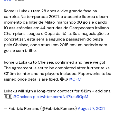
Romelu Lukaku tem 28 anos e vive grande fase na
carreira. Na temporada 20/21, o atacante liderou o bom
momento da Inter de Milão, marcando 30 gols e dando
10 assistências em 44 partidas do Campeonato Italiano,
Champions League e Copa da Itália. Se a negociação se
concretizar, esta será a segunda passagem do belga
pelo Chelsea, onde atuou em 2015 em um período sem
gols e sem brilho.
Romelu Lukaku to Chelsea, confirmed and here we go!
The agreement is set to be completed after further talks.
€115m to Inter and no players included. Paperworks to be
signed once details are fixed. 🔵🤝
#CFC
Lukaku will sign a long-term contract for €12m + add ons.
🇧🇪
#Chelsea
pic.twitter.com/N47ksuRGpM
— Fabrizio Romano (@FabrizioRomano)
August 7, 2021