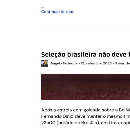
Brasil
Continuar leitura:
e
Argentina
largam
na
frente
na
Seleção brasileira não deve
América
do
Angelo Tedeschi
Sul
•
12. setembro 2023
•
3 min. de
para
2026
Após a estreia com goleada sobre a Bolív
Fernando Diniz, deve manter o mesmo tim
23h00 (horário de Brasília), em Lima, cap