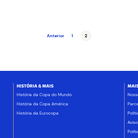
Anterior
1
2
HISTÓRIA & MAIS
MAI
História da Copa do Mundo
Noss
História da Copa América
Parce
História da Eurocopa
Polít
Aviso
Polít