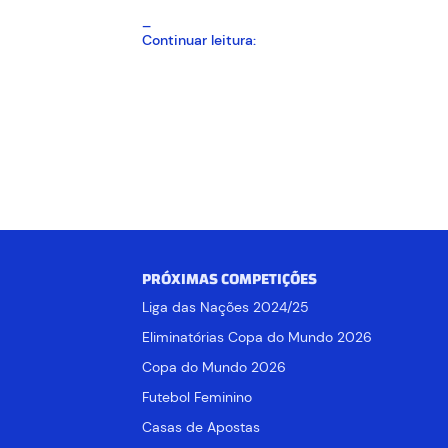
Com
Continuar leitura:
desfalques
importantes,
Diniz
tem
primeiro
desafio
no
comando
da
Seleção
PRÓXIMAS COMPETIÇÕES
Liga das Nações 2024/25
Eliminatórias Copa do Mundo 2026
Copa do Mundo 2026
Futebol Feminino
Casas de Apostas