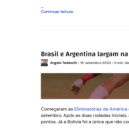
Quem
Continuar leitura:
o
Brasil
vai
enfrentar
nas
próximas
Brasil e Argentina largam na
rodadas
das
Angelo Tedeschi
Eliminatórias?
•
15. setembro 2023
•
3 min. de
Começaram as
Eliminatórias da América
setembro. Após as duas rodadas iniciais
pontos. Já a Bolívia foi a única que não 