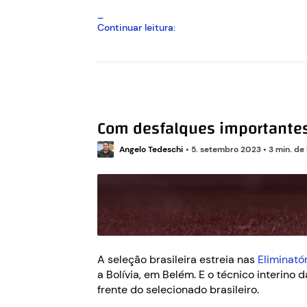
Seleção
Continuar leitura:
brasileira
não
deve
ter
mudanças
para
Com desfalques importantes
partida
contra
Angelo Tedeschi
o
•
5. setembro 2023
•
3 min. de 
Peru
A seleção brasileira estreia nas
Eliminató
a Bolívia, em Belém. E o técnico interino
frente do selecionado brasileiro.