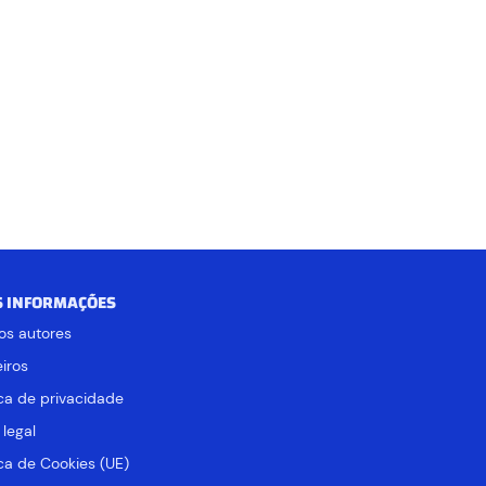
S INFORMAÇÕES
os autores
iros
ica de privacidade
 legal
ica de Cookies (UE)