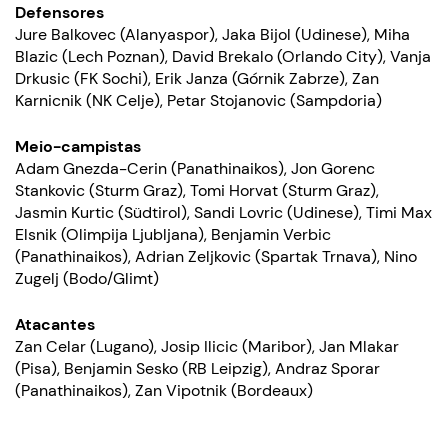
Defensores
Jure Balkovec (Alanyaspor), Jaka Bijol (Udinese), Miha
Blazic (Lech Poznan), David Brekalo (Orlando City), Vanja
Drkusic (FK Sochi), Erik Janza (Górnik Zabrze), Zan
Karnicnik (NK Celje), Petar Stojanovic (Sampdoria)
Meio-campistas
Adam Gnezda-Cerin (Panathinaikos), Jon Gorenc
Stankovic (Sturm Graz), Tomi Horvat (Sturm Graz),
Jasmin Kurtic (Südtirol), Sandi Lovric (Udinese), Timi Max
Elsnik (Olimpija Ljubljana), Benjamin Verbic
(Panathinaikos), Adrian Zeljkovic (Spartak Trnava), Nino
Zugelj (Bodo/Glimt)
Atacantes
Zan Celar (Lugano), Josip Ilicic (Maribor), Jan Mlakar
(Pisa), Benjamin Sesko (RB Leipzig), Andraz Sporar
(Panathinaikos), Zan Vipotnik (Bordeaux)