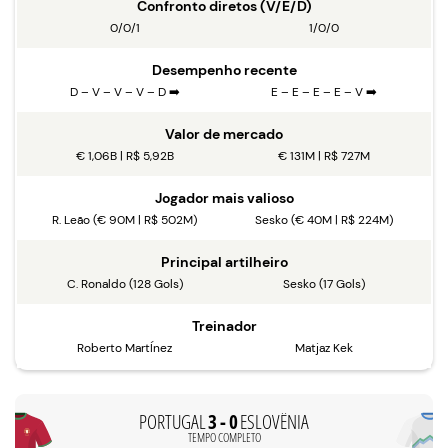
Confronto diretos (V/E/D)
0/0/1
1/0/0
Desempenho recente
D – V – V – V – D ➡️
E – E – E – E – V ➡️
Valor de mercado
€ 1,06B | R$ 5,92B
€ 131M | R$ 727M
Jogador mais valioso
R. Leão (€ 90M | R$ 502M)
Sesko (€ 40M | R$ 224M)
Principal artilheiro
C. Ronaldo (128 Gols)
Sesko (17 Gols)
Treinador
Roberto MartÍnez
Matjaz Kek