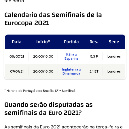
tão perto.
Calendario das Semifinais de la
Eurocopa 2021
Data
Início*
Partida
Res.
Sede
Itália x
06/07/21
20:00/16:00
5:3 P
Londres
Espanha
Inglaterra x
07/07/21
20:00/16:00
2:1 ET
Londres
Dinamarca
* Horário de Portugal e de Brasília. SF = Semifinal.
Quando serão disputadas as
semifinais da Euro 2021?
As semifinais da Euro 2021 acontecerão na terça-feira e