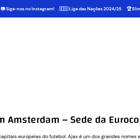
📷 Siga-nos no Instagram!
🇪🇺 Liga das Nações 2024/25
🏆 El
em Amsterdam – Sede da Euroc
capitais europeias do futebol. Ajax é um dos grandes nomes 