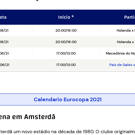
ata
Inicio *
Part
06/21
20:00/16:00
Holanda x 
06/21
20:00/16:00
Holanda x 
06/21
17:00/13:00
Macedônia do No
06/21
17:00/13:00
País de Gales 
Calendario Eurocopa 2021
Arena em Amsterdã
erdã um novo estádio na década de 1980. O clube originalm