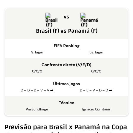
vs
Brasil (F)
vs
Panamá (F)
FIFA Ranking
9. lugar
52. lugar
Confronto direto (V/E/D)
0/0/0
0/0/0
Últimos jogos
D – D – D – V – V ➡️
D – E – V – D – D ➡️
Técnico
Pia Sundhage
Ignacio Quintana
Previsão para Brasil x Panamá na Copa