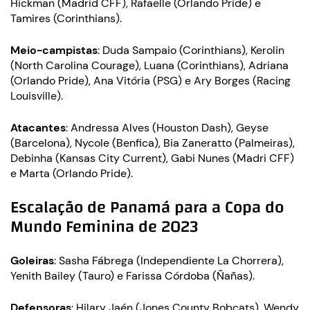
Hickman (Madrid CFF), Rafaelle (Orlando Pride) e
Tamires (Corinthians).
Meio-campistas
: Duda Sampaio (Corinthians), Kerolin
(North Carolina Courage), Luana (Corinthians), Adriana
(Orlando Pride), Ana Vitória (PSG) e Ary Borges (Racing
Louisville).
Atacantes
: Andressa Alves (Houston Dash), Geyse
(Barcelona), Nycole (Benfica), Bia Zaneratto (Palmeiras),
Debinha (Kansas City Current), Gabi Nunes (Madri CFF)
e Marta (Orlando Pride).
Escalação de Panamá para a Copa do
Mundo Feminina de 2023
Goleiras
: Sasha Fábrega (Independiente La Chorrera),
Yenith Bailey (Tauro) e Farissa Córdoba (Ñañas).
Defensoras
: Hilary Jaén (Jones County Bobcats), Wendy