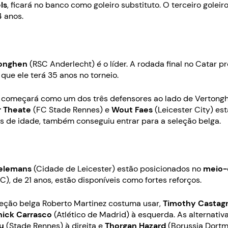
ls
,
ficará no banco como goleiro substituto. O terceiro gole
4 anos.
onghen
(RSC Anderlecht) é o líder. A rodada final no Catar
que ele terá 35 anos no torneio.
começará como um dos três defensores ao lado de Vertongh
r Theate
(FC Stade Rennes) e
Wout Faes
(Leicester City) est
s de idade, também conseguiu entrar para a seleção belga.
ielemans
(Cidade de Leicester) estão posicionados no
meio-
C), de 21 anos, estão disponíveis como fortes reforços.
eleção belga Roberto Martinez costuma usar,
Timothy Castag
nick Carrasco
(Atlético de Madrid) à esquerda. As alternati
u
(Stade Rennes) à direita e
Thorgan Hazard
(Borussia Dort