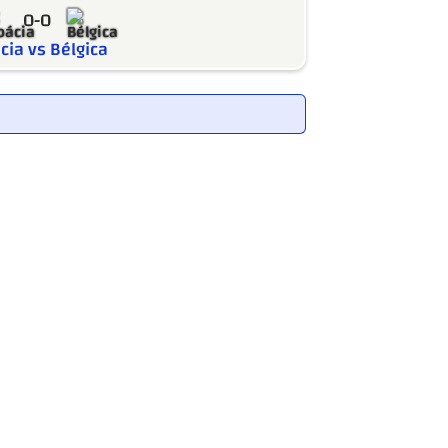
0-0
cia vs Bélgica