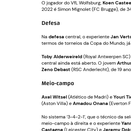
O jogador do VfL Wolfsburg,
Koen Castee
2022 é Simon Mignolet (FC Brugge), de 3
Defesa
Na
defesa
central, o experiente
Jan Vert
termos de torneios da Copa do Mundo, já 
Toby Alderweireld
(Royal Antwerpen SC) 
central ainda está aberto. O jovem
Arthu
Zeno Debast
(RSC Anderlecht), de 19 ano
Meio-campo
Axel Witsel
(Atlético de Madri) e
Youri T
(Aston Villa) e
Amadou Onana
(Everton F
No sistema ‘3-4-2-1’, que o técnico da s
meio-campo à direita e o experiente
Yan
Castagne
(Leicester City) e
Jeremy Dok