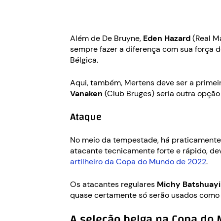
Além de De Bruyne,
Eden Hazard
(Real Ma
sempre fazer a diferença com sua força d
Bélgica.
Aqui, também, Mertens deve ser a primeir
Vanaken
(Club Bruges) seria outra opçã
Ataque
No meio da tempestade, há praticamente 
atacante tecnicamente forte e rápido, de
artilheiro da Copa do Mundo de 2022
.
Os atacantes regulares
Michy Batshuay
quase certamente só serão usados como 
A seleção belga na Copa do