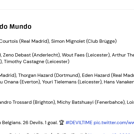
a do Mundo
Courtois (Real Madrid), Simon Mignolet (Club Brügge)
, Zeno Debast (Anderlecht), Wout Faes (Leicester), Arthur T
, Timothy Castagne (Leicester)
Madrid), Thorgan Hazard (Dortmund), Eden Hazard (Real Madr
 Onana (Everton), Youri Tielemans (Leicester), Hans Vanaken 
andro Trossard (Brighton), Michy Batshuayi (Fenerbahce), Lo
n Belgians. 26 Devils. 1 goal. 🏆
#DEVILTIME
pic.twitter.com/