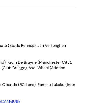
heate (Stade Rennes), Jan Vertonghen
id), Kevin De Bruyne (Manchester City),
(Club Brügge), Axel Witsel (Atletico
is Openda (RC Lens), Romelu Lukaku (Inter
wwCAMvlU6k