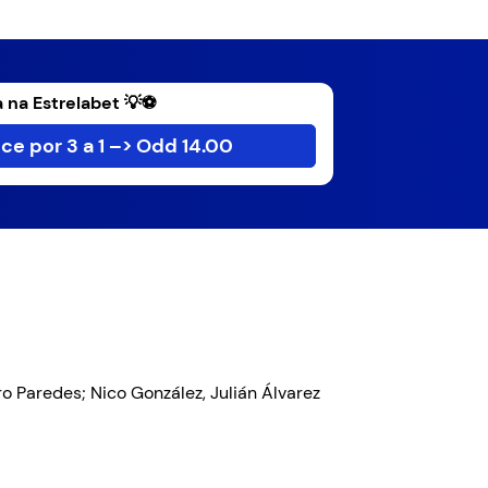
 na Estrelabet 💡⚽
ce por 3 a 1 –> Odd 14.00
dro Paredes; Nico González, Julián Álvarez