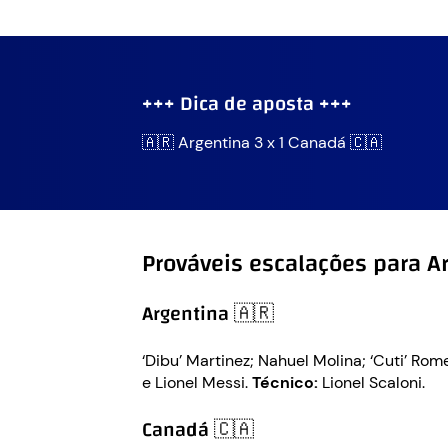
+++ Dica de aposta +++
🇦🇷 Argentina 3 x 1 Canadá 🇨🇦
Prováveis escalações para A
Argentina 🇦🇷
‘Dibu’ Martinez; Nahuel Molina; ‘Cuti’ Rom
e Lionel Messi.
Técnico:
Lionel Scaloni.
Canadá 🇨🇦