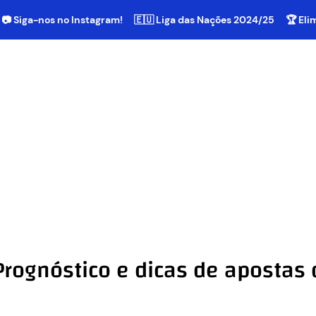
📷 Siga-nos no Instagram!
🇪🇺 Liga das Nações 2024/25
🏆 El
Prognóstico e dicas de apostas