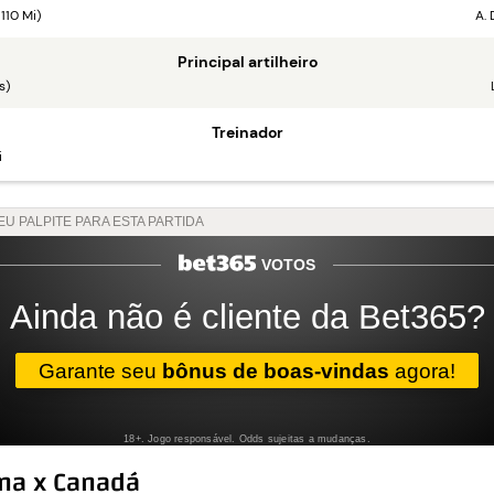
110 Mi)
A. 
Principal artilheiro
s)
Treinador
i
ina x Canadá