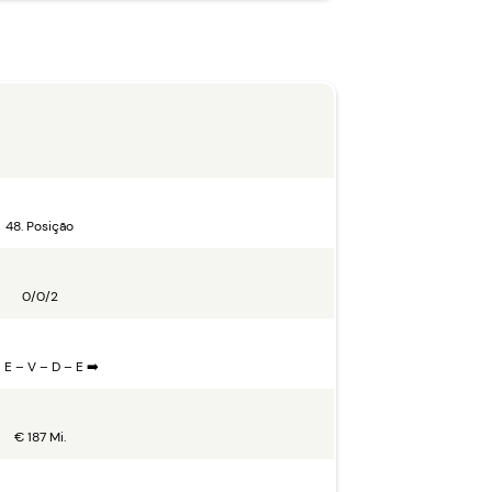
48. Posição
0/0/2
 E – V – D – E ➡️
€ 187 Mi.