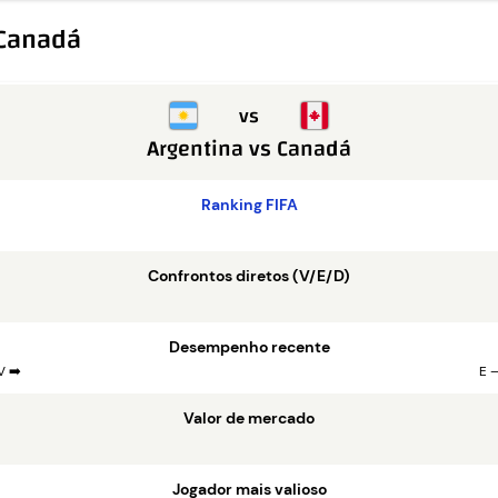
 Canadá
vs
Argentina
vs
Canadá
Ranking FIFA
Confrontos diretos (V/E/D)
Desempenho recente
V ➡️
E –
Valor de mercado
Jogador mais valioso