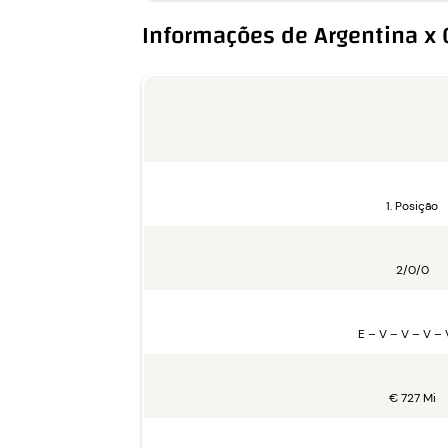
Informações de Argentina x
1. Posição
2/0/0
E – V – V – V – 
€ 727 Mi