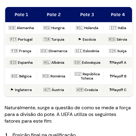
Pote 1
Pote 2
Pote 3
Pote 4
🇩🇪 Alemanha
🇭🇺 Hungria
🇳🇱 Holanda
🇮🇹 Itália
🇵🇹 Portugal
🇹🇷 Turquia
🏴󠁧󠁢󠁳󠁣󠁴󠁿 Escócia
🇷🇸 Sérvia
🇫🇷 França
🇩🇰 Dinamarca
🇸🇮 Eslovênia
🇨🇭 Suíça
🇪🇸 Espanha
🇦🇱 Albânia
🇸🇰 Eslováquia
❓Playoff A
🇨🇿 República
🇧🇪 Bélgica
🇷🇴 Romênia
❓Playoff B
Tcheca
🏴󠁧󠁢󠁥󠁮󠁧󠁿 Inglaterra
🇦🇹 Áustria
🇭🇷 Croácia
❓Playoff C
Naturalmente, surge a questão de como se mede a força
para a divisão do pote. A UEFA utiliza os seguintes
fatores para este fim:
Posição final na qualificação