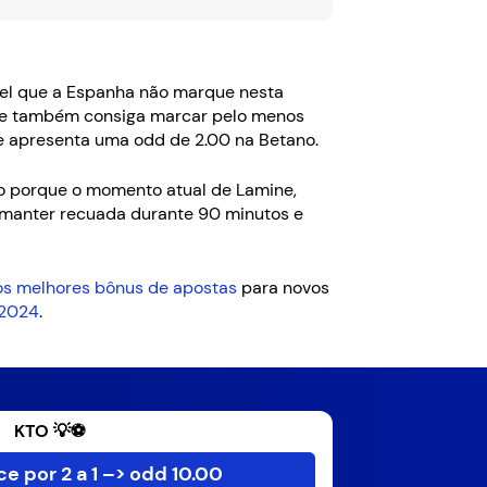
el que a Espanha não marque nesta
 que também consiga marcar pelo menos
e apresenta uma odd de 2.00 na Betano.
so porque o momento atual de Lamine,
e manter recuada durante 90 minutos e
dos melhores bônus de apostas
para novos
 2024
.
KTO 💡⚽
e por 2 a 1 –> odd 10.00