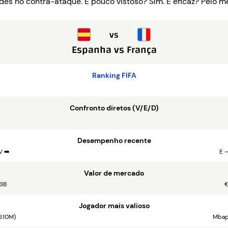
es no contra-ataque. É pouco vistoso? Sim. É eficaz? Pelo m
vs
Espanha
vs
França
Ranking FIFA
Confronto diretos (V/E/D)
Desempenho recente
V ➡️
E –
Valor de mercado
3B
€
Jogador mais valioso
 610M)
Mbapp