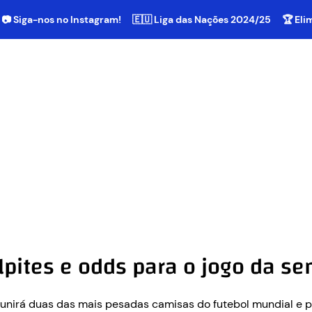
📷 Siga-nos no Instagram!
🇪🇺 Liga das Nações 2024/25
🏆 El
lpites e odds para o jogo da s
eunirá duas das mais pesadas camisas do futebol mundial e p