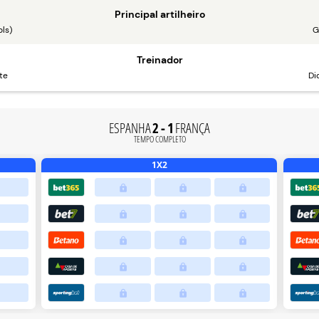
Principal artilheiro
ls)
G
Treinador
te
Di