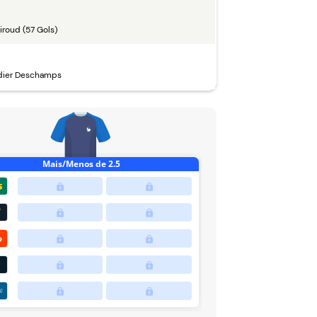
iroud (57 Gols)
dier Deschamps