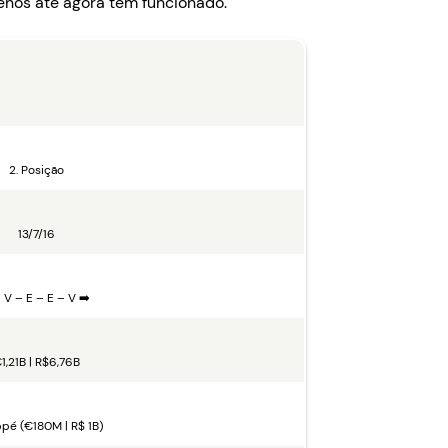
enos até agora tem funcionado.
2. Posição
13/7/16
 V – E – E – V ➡️
1,21B | R$6,76B
é (€180M | R$ 1B)