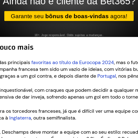
pouco mais
as principais
favoritas ao título da Eurocopa 2024
, mas o fu
mpanha francesa tem sido um vazio de ideias, com vitórias b
0, graças a um gol contra, e depois diante de
Portugal
, nos pên
s é inquestionável, com craques que podem decidir a qualqu
ensiva de dar inveja, sofrendo apenas um gol em todo o torne
ara os torcedores franceses, já que é difícil ver uma equipe
ca à
Inglaterra
, outra semifinalista.
 Deschamps deve montar a equipe com ao seu estilo: recuad