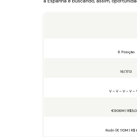
a Espanha e buscando, assim, oportunidad
8. Posição
16/7/13
V – V – V – V – 
€906M | R$5,0
Rodri (€ 110M | R$