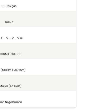
16. Posição
6/6/5
 E – V – V – V ➡️
656M | R$3,66B
z (€130M | R$775M)
 Müller (45 Gols)
lian Nagelsmann