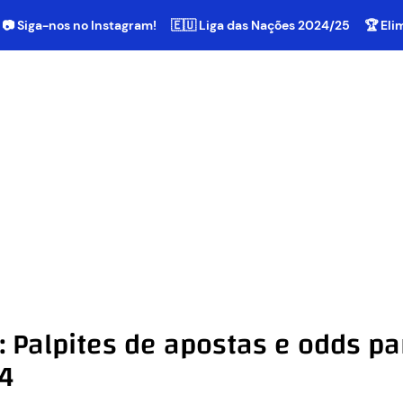
📷 Siga-nos no Instagram!
🇪🇺 Liga das Nações 2024/25
🏆 El
Palpites de apostas e odds par
24