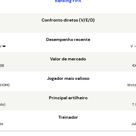
Ranking FIFA
Confronto diretos (V/E/D)
Desempenho recente
V ➡️
V –
Valor de mercado
3B
€
Jogador mais valioso
 610M)
Wirt
Principal artilheiro
ls)
T.
Treinador
te
Ju