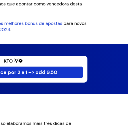
emos que apontar como vencedora desta
dos melhores bônus de apostas
para novos
 2024
.
KTO 💡⚽
e por 2 a 1 –> odd 9.50
sso elaboramos mais três dicas de