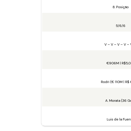
8. Posição
5/6/6
V – V – V – V – 
€906M | R$5,0
Rodri (€ 110M | R$
A. Morata (36 Go
Luis de la Fuen