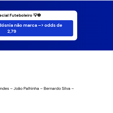
ecial Futeboleiro 💡⚽
 Bósnia não marca –> odds de
2,79
andes – João Palhinha – Bernardo Silva –