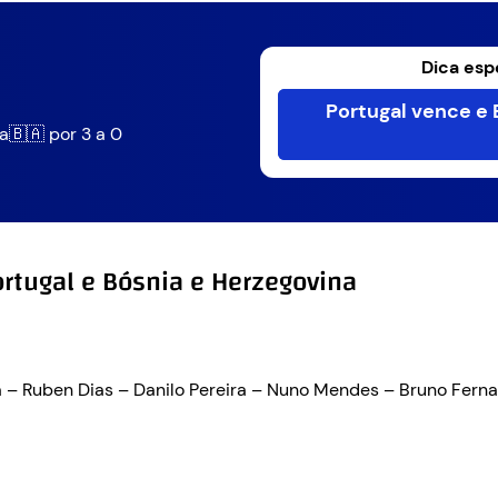
Dica esp
Portugal vence e
a🇧🇦 por 3 a 0
ortugal e Bósnia e Herzegovina
lva – Ruben Dias – Danilo Pereira – Nuno Mendes – Bruno Fern