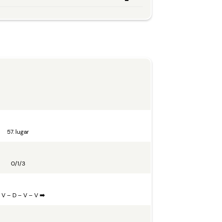
57. lugar
0/1/3
 V – D – V – V ➡️