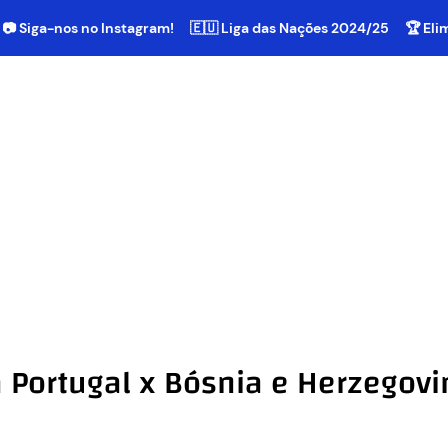
📷 Siga-nos no Instagram!
🇪🇺 Liga das Nações 2024/25
🏆 El
a Portugal x Bósnia e Herzegovi