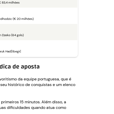
€ 83,4 milhões
dhodzic (€ 20 milhões)
n Dzeko (64 gols)
aruk Hadžibegić
 dica de aposta
voritismo da equipe portuguesa, que é
 seu histórico de conquistas e um elenco
primeiros 15 minutos. Além disso, a
suas dificuldades quando atua como