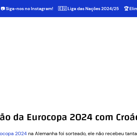
📷 Siga-nos no Instagram!
🇪🇺 Liga das Nações 2024/25
🏆 El
ção da Eurocopa 2024 com Croác
urocopa 2024
na Alemanha foi sorteado, ele não recebeu tant