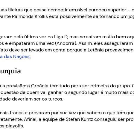
uas fileiras que possa competir em nível europeu superior –
oavante Raimonds Krollis está possivelmente se tornando um j
jogaram pela última vez na Liga D, mas se saíram muito bem a
os e empataram uma vez (Andorra). Assim, eles asseguraram o
 fato deve ser levado em conta porque a Letônia provavelmen
ga das Nações
.
Turquia
ra a previsão: a Croácia tem tudo para ser primeira do grupo. 
 A questão de quem vai ganhar o segundo lugar é muito mais 
dade deveriam ser os turcos.
mais fracos e provaram por sua vez que sabem o que têm que 
diretamente. Afinal, a equipe de Stefan Kuntz conseguiu ser p
s playoffs.