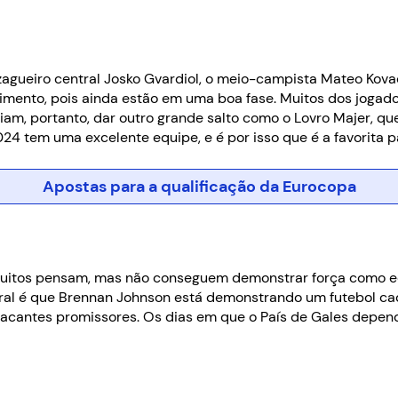
gueiro central Josko Gvardiol, o meio-campista Mateo Kovac
mento, pois ainda estão em uma boa fase. Muitos dos jogad
riam, portanto, dar outro grande salto como o Lovro Majer, 
4 tem uma excelente equipe, e é por isso que é a favorita pa
Apostas para a qualificação da Eurocopa
muitos pensam, mas não conseguem demonstrar força como eq
geral é que Brennan Johnson está demonstrando um futebol c
tacantes promissores. Os dias em que o País de Gales depen