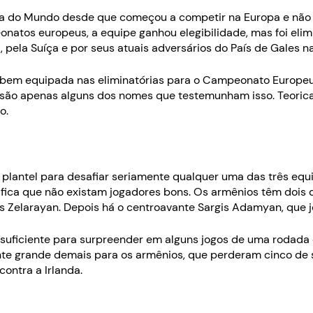
pa do Mundo desde que começou a competir na Europa e não 
onatos europeus, a equipe ganhou elegibilidade, mas foi elim
, pela Suíça e por seus atuais adversários do País de Gales na
e bem equipada nas eliminatórias para o Campeonato Europe
 são apenas alguns dos nomes que testemunham isso. Teorica
o.
plantel para desafiar seriamente qualquer uma das três eq
ignifica que não existam jogadores bons. Os armênios têm do
s Zelarayan. Depois há o centroavante Sargis Adamyan, que jo
 suficiente para surpreender em alguns jogos de uma rodada 
e grande demais para os armênios, que perderam cinco de se
ontra a Irlanda.