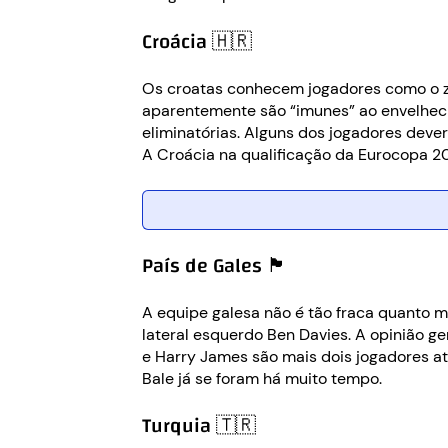
Croácia 🇭🇷
Os croatas conhecem jogadores como o za
aparentemente são “imunes” ao envelheci
eliminatórias. Alguns dos jogadores deve
A Croácia na qualificação da Eurocopa 202
País de Gales 🏴󠁧󠁢󠁷󠁬󠁳󠁿
A equipe galesa não é tão fraca quanto 
lateral esquerdo Ben Davies. A opinião 
e Harry James são mais dois jogadores a
Bale já se foram há muito tempo.
Turquia 🇹🇷