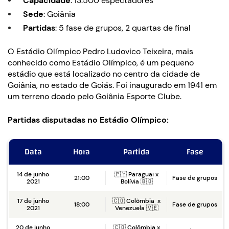
Capacidade
: 13.500 espectadores
Sede
: Goiânia
Partidas
: 5 fase de grupos, 2 quartas de final
O Estádio Olímpico Pedro Ludovico Teixeira, mais
conhecido como Estádio Olímpico, é um pequeno
estádio que está localizado no centro da cidade de
Goiânia, no estado de Goiás. Foi inaugurado em 1941 em
um terreno doado pelo Goiânia Esporte Clube.
Partidas disputadas no Estádio Olímpico:
Data
Hora
Partida
Fase
14 de junho
🇵🇾 Paraguai x
21:00
Fase de grupos
2021
Bolívia 🇧🇴
17 de junho
🇨🇴 Colômbia x
18:00
Fase de grupos
2021
Venezuela 🇻🇪
20 de junho
🇨🇴 Colômbia x