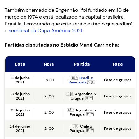
Também chamado de Engenhão, foi fundado em 10 de
março de 1974 e está localizado na capital brasileira,
Brasília. Lembrando que este será o estádio que sediará
a
semifinal da Copa América 2021
.
Partidas disputadas no Estádio Mané Garrincha:
Data
Hora
Partida
Fase
13 de junho
🇧🇷
Brasil x
18:00
Fase de grupos
2021
Venezuela
🇻🇪
18 de junho
🇦🇷 Argentina x
21:00
Fase de grupos
2021
Uruguai 🇺🇾
21 de junho
🇦🇷 Argentina x
21:00
Fase de grupos
2021
Paraguai 🇵🇾
24 de junho
🇨🇱 Chile x
21:00
Fase de grupos
2021
Paraguai 🇵🇾