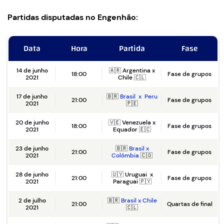
Partidas disputadas no Engenhão:
Data
Hora
Partida
Fase
14 de junho
🇦🇷 Argentina x
18:00
Fase de grupos
2021
Chile 🇨🇱
17 de junho
🇧🇷
Brasil x Peru
21:00
Fase de grupos
2021
🇵🇪
20 de junho
🇻🇪 Venezuela x
18:00
Fase de grupos
2021
Equador 🇪🇨
23 de junho
🇧🇷
Brasil x
21:00
Fase de grupos
2021
Colômbia
🇨🇴
28 de junho
🇺🇾 Uruguai x
21:00
Fase de grupos
2021
Paraguai 🇵🇾
2 de julho
🇧🇷
Brasil x Chile
21:00
Quartas de final
2021
🇨🇱