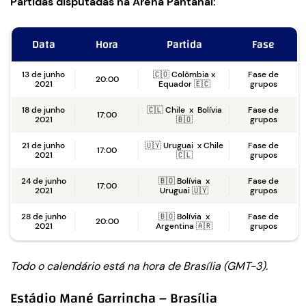
Partidas disputadas na Arena Pantanal:
Data
Hora
Partida
Fase
13 de junho
🇨🇴 Colômbia x
Fase de
20:00
2021
Equador 🇪🇨
grupos
18 de junho
🇨🇱 Chile x Bolívia
Fase de
17:00
2021
🇧🇴
grupos
21 de junho
🇺🇾 Uruguai x Chile
Fase de
17:00
2021
🇨🇱
grupos
24 de junho
🇧🇴 Bolívia x
Fase de
17:00
2021
Uruguai 🇺🇾
grupos
28 de junho
🇧🇴 Bolívia x
Fase de
20:00
2021
Argentina 🇦🇷
grupos
Todo o calendário está na hora de Brasília (GMT-3).
Estádio Mané Garrincha – Brasília