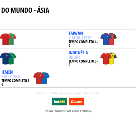
 DO MUNDO - ÁSIA
TAIWAN
TIMOR-LESTE
TEMPO COMPLETO 4 -
0
INDONÉSIA
BRUNEI
TEMPO COMPLETO 6 -
0
IÊMEN
SRI LANKA
TEMPO COMPLETO 3 -
0
Mostrando os melhores odds para as seguintes casas de apostas:
18+. Jogo responsável. Odds sujeitas a mudanças.