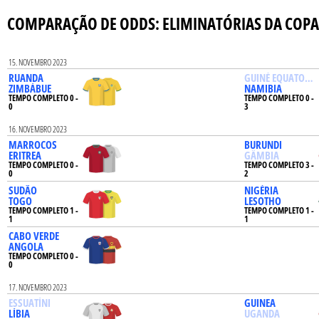
COMPARAÇÃO DE ODDS: ELIMINATÓRIAS DA COPA
15. NOVEMBRO 2023
RUANDA
GUINÉ EQUATORIA
ZIMBÁBUE
NAMIBIA
TEMPO COMPLETO 0 -
TEMPO COMPLETO 0 -
0
3
16. NOVEMBRO 2023
MARROCOS
BURUNDI
ERITREA
GÂMBIA
TEMPO COMPLETO 0 -
TEMPO COMPLETO 3 -
0
2
SUDÃO
NIGÉRIA
TOGO
LESOTHO
TEMPO COMPLETO 1 -
TEMPO COMPLETO 1 -
1
1
CABO VERDE
ANGOLA
TEMPO COMPLETO 0 -
0
17. NOVEMBRO 2023
ESSUATÍNI
GUINEA
LÍBIA
UGANDA