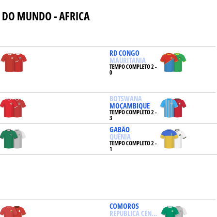
 DO MUNDO - AFRICA
L
RD CONGO
MAURITANIA
TEMPO COMPLETO 2 -
0
BOTSWANA
MOÇAMBIQUE
TEMPO COMPLETO 2 -
3
GABÃO
QUÊNIA
TEMPO COMPLETO 2 -
1
COMOROS
REPÚBLICA CENTRO-AFRICANA