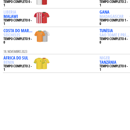
TEMPO COMPLETO 0 -
TEMPO COMPLETO 2 -
1
1
LIBERIA
GANA
MALAWI
MADAGASCAR
TEMPO COMPLETO 0 -
TEMPO COMPLETO 1 -
1
0
COSTA DO MARFIM
TUNÍSIA
SEICHELES
SAO TOMÉ E PRÍNC
TEMPO COMPLETO 9 -
TEMPO COMPLETO 4 -
0
0
18. NOVEMBRO 2023
ÁFRICA DO SUL
NIGER
BENIN
TANZÂNIA
TEMPO COMPLETO 2 -
TEMPO COMPLETO 0 -
1
1