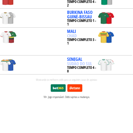
TEMPO COMPLETO 4 -
2
BURKINA FASO
GUINÉ-BISSAU
TEMPO COMPLETO 1 -
1
MALI
IPE
CHAD
TEMPO COMPLETO 3 -
1
SENEGAL
SUDÃO DO SUL
TEMPO COMPLETO 4 -
0
Mostrando os melhores odds para as seguintes casas de apostas:
18+. Jogo responsável. Odds sujeitas a mudanças.